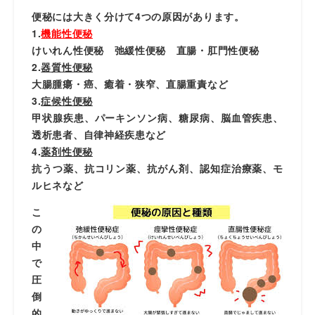
便秘には大きく分けて4つの原因があります。
1.
機能性便秘
けいれん性便秘 弛緩性便秘 直腸・肛門性便秘
2.
器質性便秘
大腸腫瘍・癌、癒着・狭窄、直腸重責など
3.
症候性便秘
甲状腺疾患、パーキンソン病、糖尿病、脳血管疾患、
透析患者、自律神経疾患など
4.
薬剤性便秘
抗うつ薬、抗コリン薬、抗がん剤、認知症治療薬、モ
ルヒネなど
こ
の
中
で
圧
倒
的