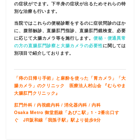
の症状がでます。下半身の症状が出るためそれらの特
別な治療も行います。
当院ではこれらの便秘診断をするのに症状問診のほか
に、腹部触診、直腸肛門指診、直腸肛門鏡検査、必要
に応じて大腸カメラ等を施行します。
便秘・便通異常
の方の直腸肛門診察と大腸カメラの必要性
に関しては
別項目で紹介しております。
「痔の日帰り手術」と麻酔を使った「胃カメラ」「大
腸カメラ」のクリニック 医療法人村山会 『むらやま
大腸肛門クリニック』
肛門外科 / 内視鏡内科 / 消化器内科 / 内科
Osaka Metro 御堂筋線「あびこ駅」1・2番出口す
ぐ JR阪和線「我孫子駅」駅より徒歩9分