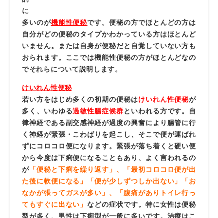
に
多いのが
機能性便秘
です。便秘の方でほとんどの方は
自分がどの便秘のタイプかわかっている方はほとんど
いません。または自身が便秘だと自覚していない方も
おられます。ここでは機能性便秘の方がほとんどなの
でそれらについて説明します。
けいれん性便秘
若い方をはじめ多くの初期の便秘は
けいれん性便秘
が
多く、いわゆる
過敏性腸症候群
といわれる方です。自
律神経である副交感神経が過度の興奮により腸管に行
く神経が緊張・こわばりを起こし、そこで便が運ばれ
ずにコロコロ便になります。緊張が落ち着くと硬い便
から今度は下痢便になることもあり、よく言われるの
が
「便秘と下痢を繰り返す」、「最初コロコロ便が出
た後に軟便になる」「便が少しずつしか出ない」「お
なかが張ってガスが多い」、「腹痛がありトイレ行っ
てもすぐに出ない」
などの症状です。特に女性は便秘
型が多く、男性は下痢型が一般に多いです。治療はこ