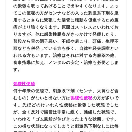
の緊張を取ってあげることで出やすくなります。よっ
てこの便秘の方がセンナなどの入った刺激系下剤を服
用するとさらに緊張した腸管に蠕動を促進するため腹
痛がより強くなります。原因はストレスといわれてお
りますが、他に感染性腸炎がきっかけで発症したり、
普段から胃の調子悪い、不眠や肩こり、頭痛、生理不
順なども併発している方も多く、自律神経失調症とい
われる方もいます。治療はそれに対する内服薬の他、
食事指導に加え、メンタルの安定・治療も必要としま
す。
弛緩性便秘
何十年来の便秘で、刺激系下剤（センナ、大黄など含
むもの）がないと出ない方は
弛緩性便秘
の方が多いで
す。先ほどのけいれん性便秘は緊張した状態でした
が、全く反対で腸管は非常に緩く、弛緩した状態で、
いわゆる「ゴム風船が伸びきったような状態」です。
この様な状態になってしまうと刺激系下剤なしには毎