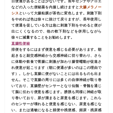
日便通があることは少ないです。長年センナやアロエ
などの入った便秘薬を内服し続けますと
大腸メラノー
シス
といって大腸粘膜が茶色に変色します。刺激下剤
をやめれば色は徐々に抜けて戻りますが、長年使用し
て便通を促している方は急に刺激下剤をやめると便が
出にくくなるので、他の軟下剤などを併用しながら
徐々に減量することをお勧めします。
直腸性便秘
排便をするにはまず便意を感じる必要があります。朝
起きると副交感神経から交感神経に切り替わり、さら
に体動や飲食で胃腸に刺激が加わり腸管蠕動が促進さ
れ便意が起こります（朝に便通が多いのはこの理由で
す）。しかし直腸に便がないことには出るものも出ま
せん。そこで直腸の周りには多くの自律神経が取り巻
いており、直腸壁がセンサーとなり仙髄・脊髄を通じ
て脳に伝わり便意を感じます。膀胱も同様に神経が取
り巻いており、尿が溜まると尿意を感じます。これら
のセンサーが壊れると便意を感じない、尿意を感じな
い、または過敏になると頻便や残便感、頻尿・残尿感