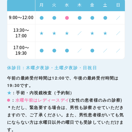
月
火
水
木
金
土
日
9:00～12:00
●
●
●
●
●
●
／
13:30～
★
★
★
／
★
★
／
17:00
17:00～
●
●
●
／
●
／
／
19:30
休診日：木曜夕夜診・土曜夕夜診・日祝日
午前の最終受付時間は12:00で、午後の最終受付時間は
19:30です。
★
：手術・内視鏡検査（予約制）
：
水曜午前はレディースデイ
(女性の患者様のみの診察)
＊ただし、緊急要する場合は、男性も診察させていただき
ますので、ご了承ください。また、男性患者様がいても気
にならない方は水曜日以外の曜日でも受診していただけま
す。