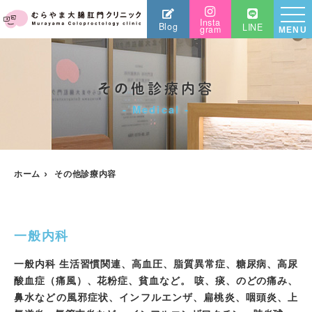
Insta
Blog
LINE
gram
MENU
その他診療内容
Medical
ホーム
その他診療内容
一般内科
一般内科 生活習慣関連、高血圧、脂質異常症、糖尿病、高尿
酸血症（痛風）、花粉症、貧血など。 咳、痰、のどの痛み、
鼻水などの風邪症状、インフルエンザ、扁桃炎、咽頭炎、上