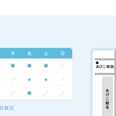
木
金
土
日
●
●
●
／
／
★
★
／
／
●
／
／
日祝日