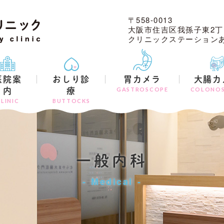
〒558-0013
大阪市住吉区我孫子東2丁
クリニックステーションあ
医院案
おしり診
胃カメラ
大腸カ
GASTROSCOPE
COLONO
内
療
LINIC
BUTTOCKS
一般内科
Medical