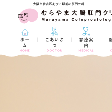
大阪市住吉区あびこ駅前の肛門外科
ホー
ごあいさ
診療案
ム
つ
内
HOME
DOCTOR
MEDICAL
C