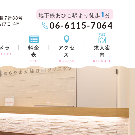
1
地下鉄あびこ駅より徒歩
分
目7番38号
びこ 4F
06-6115-7064
メラ
料金
アクセ
求人案
SCOPE
表
ス
内
FEE
ACCESS
RECRUIT