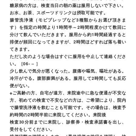
糖尿病の方は、検査当日の朝の薬は服用しないで下さい。
お水、お茶、スポーツドリンクは摂取可能です。
腸管洗浄液（モビプレップなど3種類からお選び頂きま
す）を指定の時間より1時間半～2時間程度かけて数回に
分けて飲んでいただきます。服用から約1時間経過すると
排便が頻回になってきますが、2時間ほどすれば落ち着い
てきます。
ただし次のような場合はすぐに服用を中止して連絡くださ
い。［06- – ］
少し飲んで気分が悪くなった。腹痛や嘔気、嘔吐がある。
冷汗がでる。腹部膨満がある。服用して2時間しても反応
便がない。
※ご高齢の方、自宅が遠方、来院途中に急な便通が不安な
方、初めての検査で不安などの方は、ご希望により、院内
で腸管洗浄液を飲むことも可能です。その場合は、検査予
約時間の2時間半前に来院してください。
来院後
検査30分前までに来院し、診察券・検査承諾書を出し、
受付をしてください。