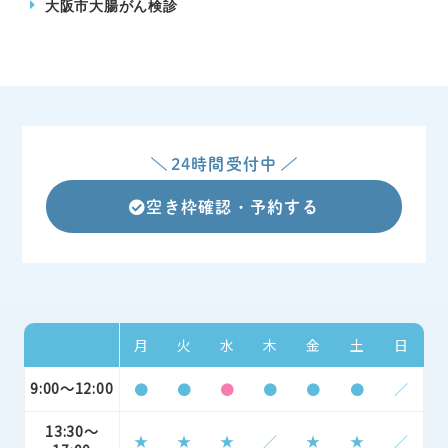
大阪市大腸がん検診
24時間受付中
空き枠確認・予約する
月
火
水
木
金
土
日
9:00～12:00
●
●
●
●
●
●
／
13:30～
★
★
★
／
★
★
／