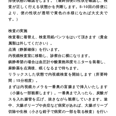
排便状態の確認をします。（最終排便の性状を確認し、検
査が正しく行える状態かを判断します。5-10回の排便に
より、便の性状が透明で黄色の水様になれば大丈夫で
す。）
検査の実施
検査着に着替え、検査用紙パンツをはいて頂きます（貴金
属類は外してください）。
点滴（静脈確保）を行います。
内視鏡検査室に移動し、診察台に横になります。
鎮静希望の場合は血圧計や酸素飽和度モニターを装着し、
麻酔薬を点滴後、眠くなるまで待ちます。
リラックスした状態で内視鏡検査を開始します（所要時
間；15分程度）。
まずは内視鏡カメラを一番奥の盲腸まで挿入いたします
（小腸も一部観察します）。一番奥まで入ったら、炭酸ガ
スを入れ腸管を広げ、抜きながら観察していきます。途
中、大腸ポリープや炎症など病変があれば、大腸ポリープ
切除や生検（小さな鉗子で病変の一部を取る検査）を行い