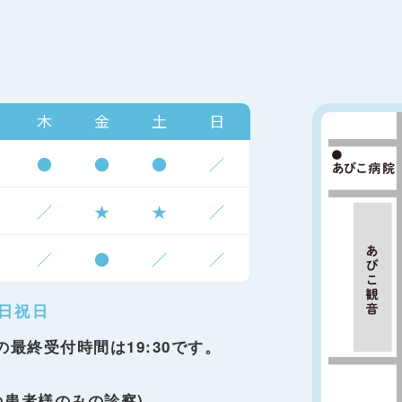
木
金
土
日
●
●
●
／
／
★
★
／
／
●
／
／
日祝日
の最終受付時間は19:30です。
の患者様のみの診察)