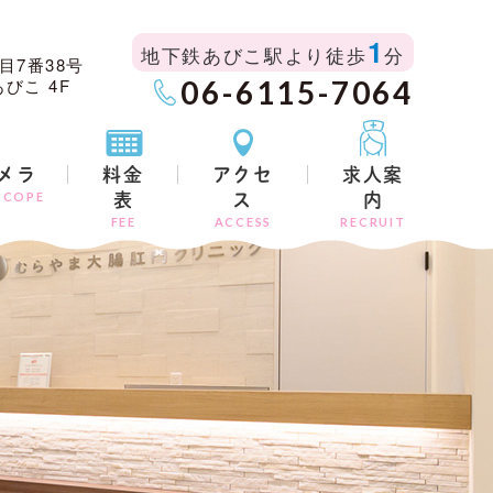
1
地下鉄あびこ駅より徒歩
分
目7番38号
びこ 4F
06-6115-7064
メラ
料金
アクセ
求人案
SCOPE
表
ス
内
FEE
ACCESS
RECRUIT