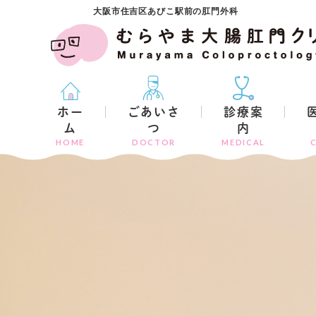
大阪市住吉区あびこ駅前の肛門外科
ホー
ごあいさ
診療案
ム
つ
内
HOME
DOCTOR
MEDICAL
C