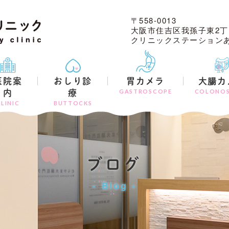
〒558-0013
大阪市住吉区我孫子東2丁
クリニックステーションあ
医院案
おしり診
胃カメラ
大腸カ
GASTROSCOPE
COLONO
内
療
LINIC
BUTTOCKS
ブログ
Blog